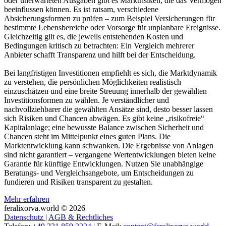
oder unerwarteten Ausgaben gibt es Marktrisiken, die das Vermögen
beeinflussen können. Es ist ratsam, verschiedene
Absicherungsformen zu prüfen – zum Beispiel Versicherungen für
bestimmte Lebensbereiche oder Vorsorge für unplanbare Ereignisse.
Gleichzeitig gilt es, die jeweils entstehenden Kosten und
Bedingungen kritisch zu betrachten: Ein Vergleich mehrerer
Anbieter schafft Transparenz und hilft bei der Entscheidung.
Bei langfristigen Investitionen empfiehlt es sich, die Marktdynamik
zu verstehen, die persönlichen Möglichkeiten realistisch
einzuschätzen und eine breite Streuung innerhalb der gewählten
Investitionsformen zu wählen. Je verständlicher und
nachvollziehbarer die gewählten Ansätze sind, desto besser lassen
sich Risiken und Chancen abwägen. Es gibt keine „risikofreie“
Kapitalanlage; eine bewusste Balance zwischen Sicherheit und
Chancen steht im Mittelpunkt eines guten Plans. Die
Marktentwicklung kann schwanken. Die Ergebnisse von Anlagen
sind nicht garantiert – vergangene Wertentwicklungen bieten keine
Garantie für künftige Entwicklungen. Nutzen Sie unabhängige
Beratungs- und Vergleichsangebote, um Entscheidungen zu
fundieren und Risiken transparent zu gestalten.
Mehr erfahren
feralixorva.world © 2026
Datenschutz
|
AGB & Rechtliches